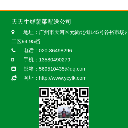
天天生鲜蔬菜配送公司
地址：广州市天河区元岗北街145号谷裕市场
二区94-95档
电话：020-86498296
手机：13580490279
邮箱：569510435@qq.com
网址：http://www.ycylk.com